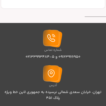
شماره تماس
09123966950 و 5-02133993484
آدرس
تهران،‌ خیابان سعدی شمالی نرسیده به جمهوری لاین خط ویژه
پلاک ۴۵۱